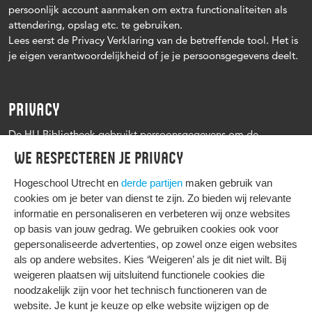
persoonlijk account aanmaken om extra functionaliteiten als
attendering, opslag etc. te gebruiken.
Lees eerst de Privacy Verklaring van de betreffende tool. Het is
je eigen verantwoordelijkheid of je je persoonsgegevens deelt.
PRIVACY
De HU Bibliotheek gebruikt persoonsgegevens om de
leenprocedure te kunnen uitvoeren, onder andere voor het
We respecteren je privacy
versturen van herinneringen en informatie over reserveringen.
Zie verder het
Privacy statement Hogeschool Utrecht
Hogeschool Utrecht en
derde partijen
maken gebruik van
cookies om je beter van dienst te zijn. Zo bieden wij relevante
informatie en personaliseren en verbeteren wij onze websites
op basis van jouw gedrag. We gebruiken cookies ook voor
gepersonaliseerde advertenties, op zowel onze eigen websites
HIER KOMT ALLES SAMEN
als op andere websites. Kies ‘Weigeren’ als je dit niet wilt. Bij
weigeren plaatsen wij uitsluitend functionele cookies die
noodzakelijk zijn voor het technisch functioneren van de
Privacy
website. Je kunt je keuze op elke website wijzigen op de
Cookies