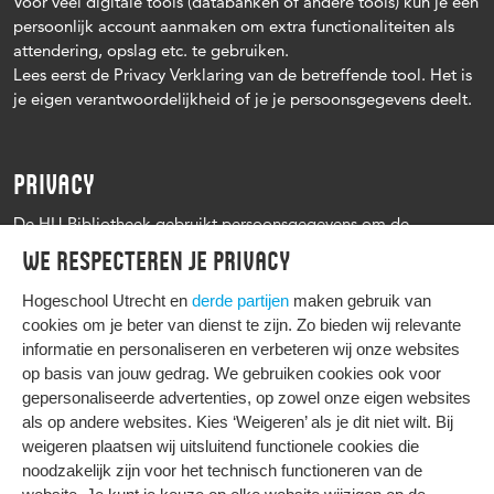
Voor veel digitale tools (databanken of andere tools) kun je een
persoonlijk account aanmaken om extra functionaliteiten als
attendering, opslag etc. te gebruiken.
Lees eerst de Privacy Verklaring van de betreffende tool. Het is
je eigen verantwoordelijkheid of je je persoonsgegevens deelt.
PRIVACY
De HU Bibliotheek gebruikt persoonsgegevens om de
leenprocedure te kunnen uitvoeren, onder andere voor het
We respecteren je privacy
versturen van herinneringen en informatie over reserveringen.
Zie verder het
Privacy statement Hogeschool Utrecht
Hogeschool Utrecht en
derde partijen
maken gebruik van
cookies om je beter van dienst te zijn. Zo bieden wij relevante
informatie en personaliseren en verbeteren wij onze websites
op basis van jouw gedrag. We gebruiken cookies ook voor
gepersonaliseerde advertenties, op zowel onze eigen websites
HIER KOMT ALLES SAMEN
als op andere websites. Kies ‘Weigeren’ als je dit niet wilt. Bij
weigeren plaatsen wij uitsluitend functionele cookies die
noodzakelijk zijn voor het technisch functioneren van de
Privacy