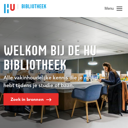
BIBLIOTHEEK
Menu
WELKOM BIJ DE HU
BIBLIOTHEEK
Alle vakinhoudelijke kennis die je nodig
hebt tijdens je studie of baan.
Zoek in bronnen