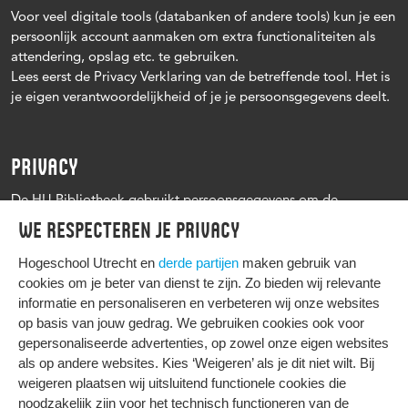
Voor veel digitale tools (databanken of andere tools) kun je een
persoonlijk account aanmaken om extra functionaliteiten als
attendering, opslag etc. te gebruiken.
Lees eerst de Privacy Verklaring van de betreffende tool. Het is
je eigen verantwoordelijkheid of je je persoonsgegevens deelt.
PRIVACY
De HU Bibliotheek gebruikt persoonsgegevens om de
leenprocedure te kunnen uitvoeren, onder andere voor het
We respecteren je privacy
versturen van herinneringen en informatie over reserveringen.
Zie verder het
Privacy statement Hogeschool Utrecht
Hogeschool Utrecht en
derde partijen
maken gebruik van
cookies om je beter van dienst te zijn. Zo bieden wij relevante
informatie en personaliseren en verbeteren wij onze websites
op basis van jouw gedrag. We gebruiken cookies ook voor
gepersonaliseerde advertenties, op zowel onze eigen websites
HIER KOMT ALLES SAMEN
als op andere websites. Kies ‘Weigeren’ als je dit niet wilt. Bij
weigeren plaatsen wij uitsluitend functionele cookies die
noodzakelijk zijn voor het technisch functioneren van de