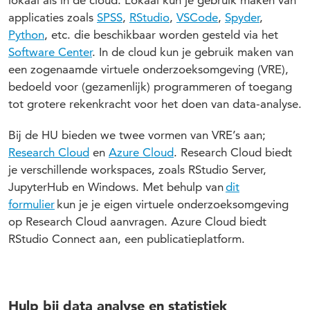
lokaal als in de cloud. Lokaal kun je gebruik maken van
applicaties zoals
SPSS
,
RStudio
,
VSCode
,
Spyder
,
Python
, etc. die beschikbaar worden gesteld via het
Software Center
. In de cloud kun je gebruik maken van
een zogenaamde virtuele onderzoeksomgeving (VRE),
bedoeld voor (gezamenlijk) programmeren of toegang
tot grotere rekenkracht voor het doen van data-analyse.
Bij de HU bieden we twee vormen van VRE’s aan;
Research Cloud
en
Azure Cloud
. Research Cloud biedt
je verschillende workspaces, zoals RStudio Server,
JupyterHub en Windows. Met behulp van
dit
formulier
kun je je eigen virtuele onderzoeksomgeving
op Research Cloud aanvragen. Azure Cloud biedt
RStudio Connect aan, een publicatieplatform.
Hulp bij data analyse en statistiek