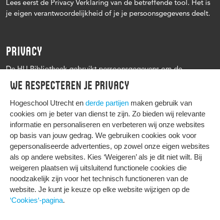
Lees eerst de Privacy Verklaring van de betreffende tool. Het is
je eigen verantwoordelijkheid of je je persoonsgegevens deelt.
PRIVACY
De HU Bibliotheek gebruikt persoonsgegevens om de
leenprocedure te kunnen uitvoeren, onder andere voor het
We respecteren je privacy
versturen van herinneringen en informatie over reserveringen.
Zie verder het
Privacy statement Hogeschool Utrecht
Hogeschool Utrecht en
derde partijen
maken gebruik van
cookies om je beter van dienst te zijn. Zo bieden wij relevante
informatie en personaliseren en verbeteren wij onze websites
op basis van jouw gedrag. We gebruiken cookies ook voor
gepersonaliseerde advertenties, op zowel onze eigen websites
HIER KOMT ALLES SAMEN
als op andere websites. Kies ‘Weigeren’ als je dit niet wilt. Bij
weigeren plaatsen wij uitsluitend functionele cookies die
noodzakelijk zijn voor het technisch functioneren van de
Privacy
website. Je kunt je keuze op elke website wijzigen op de
Cookies
‘Cookies‘-pagina
.