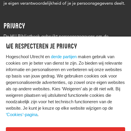
je eigen verantwoordelijkheid of je je persoonsgegevens deelt.
PRIVACY
De HU Bibliotheek gebruikt persoonsgegevens om de
leenprocedure te kunnen uitvoeren, onder andere voor het
We respecteren je privacy
versturen van herinneringen en informatie over reserveringen.
Zie verder het
Privacy statement Hogeschool Utrecht
Hogeschool Utrecht en
derde partijen
maken gebruik van
cookies om je beter van dienst te zijn. Zo bieden wij relevante
informatie en personaliseren en verbeteren wij onze websites
op basis van jouw gedrag. We gebruiken cookies ook voor
gepersonaliseerde advertenties, op zowel onze eigen websites
HIER KOMT ALLES SAMEN
als op andere websites. Kies ‘Weigeren’ als je dit niet wilt. Bij
weigeren plaatsen wij uitsluitend functionele cookies die
noodzakelijk zijn voor het technisch functioneren van de
Privacy
website. Je kunt je keuze op elke website wijzigen op de
Cookies
‘Cookies‘-pagina
.