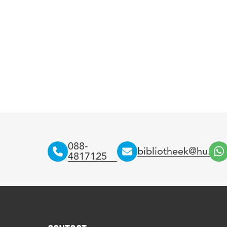
088-
bibliotheek@hu.nl
4817125