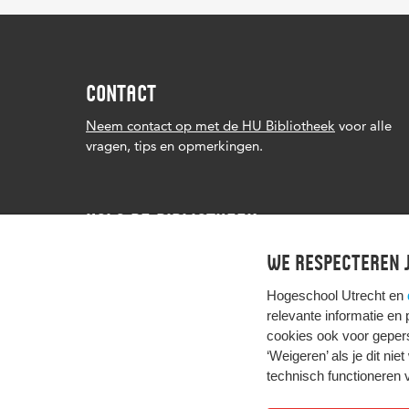
CONTACT
Neem contact op met de HU Bibliotheek
voor alle
vragen, tips en opmerkingen.
VOLG DE BIBLIOTHEEK
We respecteren j
Hogeschool Utrecht en
relevante informatie en
cookies ook voor gepers
‘Weigeren’ als je dit nie
technisch functioneren 