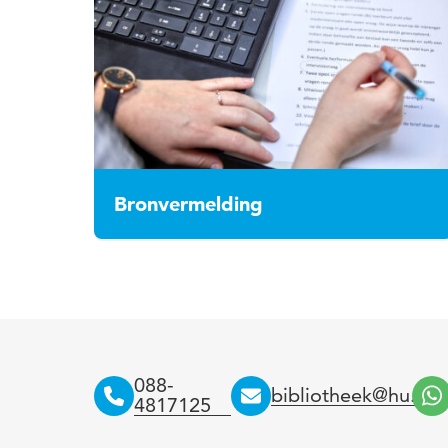
Bronvermelding
088-
bibliotheek@hu.nl
4817125