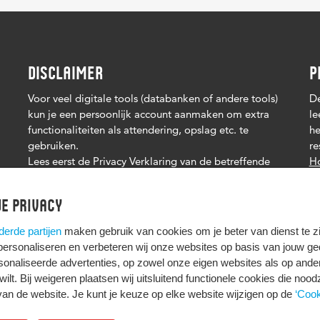
DISCLAIMER
P
Voor veel digitale tools (databanken of andere tools)
De
kun je een persoonlijk account aanmaken om extra
le
functionaliteiten als attendering, opslag etc. te
he
gebruiken.
re
Lees eerst de Privacy Verklaring van de betreffende
Ho
tool. Het is je eigen verantwoordelijkheid of je je
persoonsgegevens deelt.
e privacy
derde partijen
maken gebruik van cookies om je beter van dienst te zij
 personaliseren en verbeteren wij onze websites op basis van jouw g
onaliseerde advertenties, op zowel onze eigen websites als op ande
t wilt. Bij weigeren plaatsen wij uitsluitend functionele cookies die nood
HIER KOMT ALLES SAMEN
van de website. Je kunt je keuze op elke website wijzigen op de
‘Cook