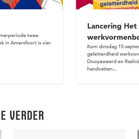
Lancering Het 
zomerperiode twee
werkvormenb
k in Amersfoort is vier
Kom dinsdag 15 septem
geletterdheid werkvor
Dooyeweerd en Rashid
handvatten...
JE VERDER