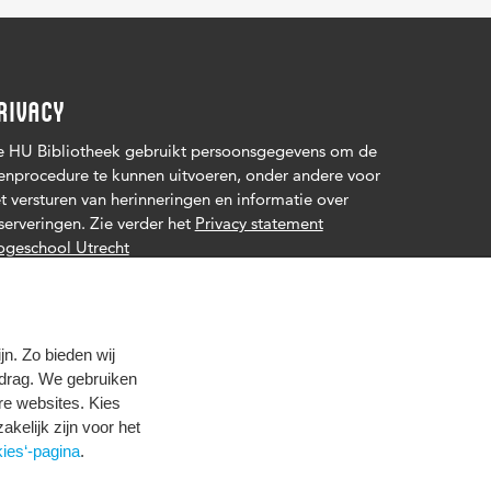
RIVACY
 HU Bibliotheek gebruikt persoonsgegevens om de
enprocedure te kunnen uitvoeren, onder andere voor
t versturen van herinneringen en informatie over
serveringen. Zie verder het
Privacy statement
geschool Utrecht
n. Zo bieden wij
edrag. We gebruiken
re websites. Kies
zakelijk zijn voor het
ies‘-pagina
.