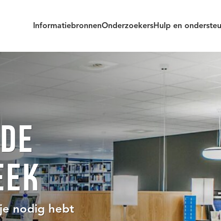
Informatiebronnen
Onderzoekers
Hulp en onderste
 DE
EEK
 je nodig hebt