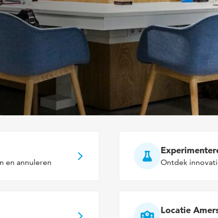
Experimenter
en en annuleren
Ontdek innovati
Locatie Amer