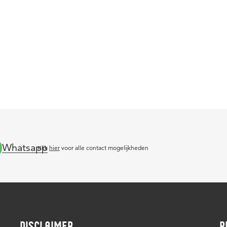
Whatsapp
Klik
hier
voor alle contact mogelijkheden
DISCLAIMER
P