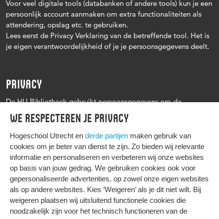
Voor veel digitale tools (databanken of andere tools) kun je een
persoonlijk account aanmaken om extra functionaliteiten als
attendering, opslag etc. te gebruiken.
Lees eerst de Privacy Verklaring van de betreffende tool. Het is
je eigen verantwoordelijkheid of je je persoonsgegevens deelt.
PRIVACY
De HU Bibliotheek gebruikt persoonsgegevens om de
leenprocedure te kunnen uitvoeren, onder andere voor het
We respecteren je privacy
versturen van herinneringen en informatie over reserveringen.
Zie verder het
Privacy statement Hogeschool Utrecht
Hogeschool Utrecht en
derde partijen
maken gebruik van
cookies om je beter van dienst te zijn. Zo bieden wij relevante
informatie en personaliseren en verbeteren wij onze websites
op basis van jouw gedrag. We gebruiken cookies ook voor
gepersonaliseerde advertenties, op zowel onze eigen websites
HIER KOMT ALLES SAMEN
als op andere websites. Kies ‘Weigeren’ als je dit niet wilt. Bij
weigeren plaatsen wij uitsluitend functionele cookies die
noodzakelijk zijn voor het technisch functioneren van de
Privacy