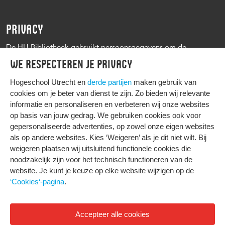
PRIVACY
De HU Bibliotheek gebruikt persoonsgegevens om de
leenprocedure te kunnen uitvoeren, onder andere voor het
We respecteren je privacy
versturen van herinneringen en informatie over reserveringen.
Zie verder het
Privacy statement Hogeschool Utrecht
Hogeschool Utrecht en
derde partijen
maken gebruik van
cookies om je beter van dienst te zijn. Zo bieden wij relevante
informatie en personaliseren en verbeteren wij onze websites
op basis van jouw gedrag. We gebruiken cookies ook voor
gepersonaliseerde advertenties, op zowel onze eigen websites
HIER KOMT ALLES SAMEN
als op andere websites. Kies ‘Weigeren’ als je dit niet wilt. Bij
weigeren plaatsen wij uitsluitend functionele cookies die
noodzakelijk zijn voor het technisch functioneren van de
Privacy
website. Je kunt je keuze op elke website wijzigen op de
Cookies
‘Cookies‘-pagina
.
Accepteer alle cookies