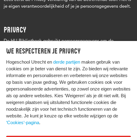
je eigen verantwoordelijkheid of je je persoonsgegevens deelt.
PRIVACY
De HU Bibliotheek gebruikt persoonsgegevens om de
leenprocedure te kunnen uitvoeren, onder andere voor het
We respecteren je privacy
versturen van herinneringen en informatie over reserveringen.
Zie verder het
Privacy statement Hogeschool Utrecht
Hogeschool Utrecht en
derde partijen
maken gebruik van
cookies om je beter van dienst te zijn. Zo bieden wij relevante
informatie en personaliseren en verbeteren wij onze websites
op basis van jouw gedrag. We gebruiken cookies ook voor
gepersonaliseerde advertenties, op zowel onze eigen websites
HIER KOMT ALLES SAMEN
als op andere websites. Kies ‘Weigeren’ als je dit niet wilt. Bij
weigeren plaatsen wij uitsluitend functionele cookies die
noodzakelijk zijn voor het technisch functioneren van de
Privacy
website. Je kunt je keuze op elke website wijzigen op de
Cookies
‘Cookies‘-pagina
.