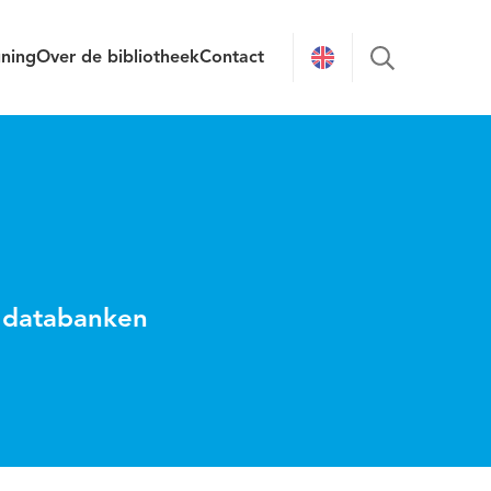
uning
Over de bibliotheek
Contact
 databanken