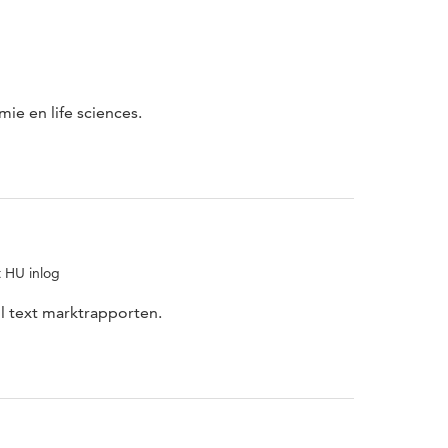
e en life sciences.
t HU inlog
ll text marktrapporten.