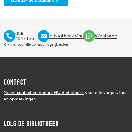
Ga naar de databank
088-
bibliotheek@hu.nl
Whatsapp
4817125
Klik
hier
voor alle contact mogelijkheden
CONTACT
Neem contact op met de HU Bibliotheek
voor alle vragen, tips
en opmerkingen.
VOLG DE BIBLIOTHEEK