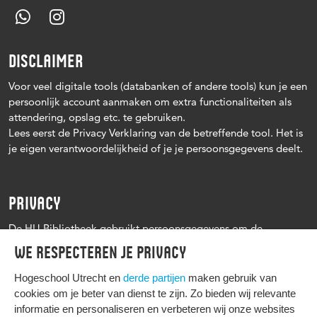
DISCLAIMER
Voor veel digitale tools (databanken of andere tools) kun je een
persoonlijk account aanmaken om extra functionaliteiten als
attendering, opslag etc. te gebruiken.
Lees eerst de Privacy Verklaring van de betreffende tool. Het is
je eigen verantwoordelijkheid of je je persoonsgegevens deelt.
PRIVACY
De HU Bibliotheek gebruikt persoonsgegevens om de
leenprocedure te kunnen uitvoeren, onder andere voor het
We respecteren je privacy
versturen van herinneringen en informatie over reserveringen.
Zie verder het
Privacy statement Hogeschool Utrecht
Hogeschool Utrecht en
derde partijen
maken gebruik van
cookies om je beter van dienst te zijn. Zo bieden wij relevante
informatie en personaliseren en verbeteren wij onze websites