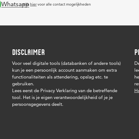
Whatsapp
Klik
hier
voor alle contact mogelijkheden
DISCLAIMER
P
Voor veel digitale tools (databanken of andere tools)
De
kun je een persoonlijk account aanmaken om extra
le
functionaliteiten als attendering, opslag etc. te
he
gebruiken.
re
Lees eerst de Privacy Verklaring van de betreffende
Ho
tool. Het is je eigen verantwoordelijkheid of je je
persoonsgegevens deelt.