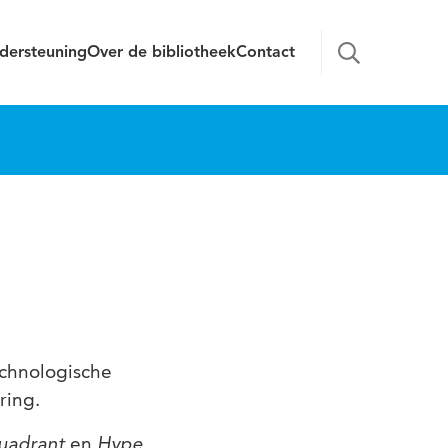
dersteuning
Over de bibliotheek
Contact
echnologische
ring.
en
uadrant
Hype