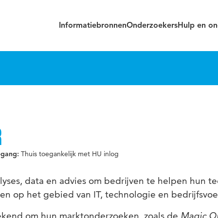
Informatiebronnen
Onderzoekers
Hulp en on
R
Thuis toegankelijk met HU inlog
egang:
lyses, data en advies om bedrijven te helpen hun t
len op het gebied van IT, technologie en bedrijfsvoe
bekend om hun marktonderzoeken, zoals de
Magic Q