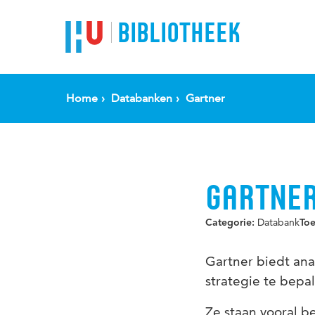
BIBLIOTHEEK
Home
Databanken
Gartner
GARTNE
Databank
Categorie:
To
Gartner biedt ana
strategie te bepa
Ze staan vooral 