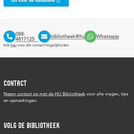
Ga naar de databank
088-
bibliotheek@hu.nl
Whatsapp
4817125
Klik
hier
voor alle contact mogelijkheden
CONTACT
Neem contact op met de HU Bibliotheek
voor alle vragen, tips
en opmerkingen.
VOLG DE BIBLIOTHEEK