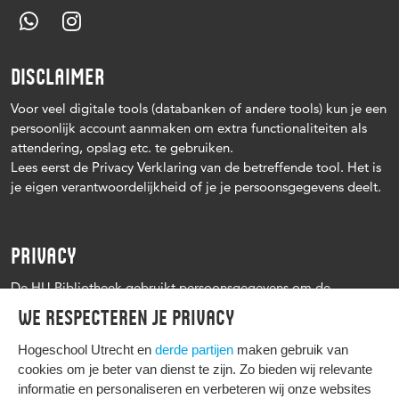
DISCLAIMER
Voor veel digitale tools (databanken of andere tools) kun je een
persoonlijk account aanmaken om extra functionaliteiten als
attendering, opslag etc. te gebruiken.
Lees eerst de Privacy Verklaring van de betreffende tool. Het is
je eigen verantwoordelijkheid of je je persoonsgegevens deelt.
PRIVACY
De HU Bibliotheek gebruikt persoonsgegevens om de
leenprocedure te kunnen uitvoeren, onder andere voor het
We respecteren je privacy
versturen van herinneringen en informatie over reserveringen.
Zie verder het
Privacy statement Hogeschool Utrecht
Hogeschool Utrecht en
derde partijen
maken gebruik van
cookies om je beter van dienst te zijn. Zo bieden wij relevante
informatie en personaliseren en verbeteren wij onze websites