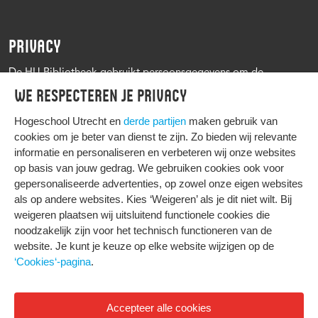
PRIVACY
De HU Bibliotheek gebruikt persoonsgegevens om de
leenprocedure te kunnen uitvoeren, onder andere voor het
We respecteren je privacy
versturen van herinneringen en informatie over reserveringen.
Zie verder het
Privacy statement Hogeschool Utrecht
Hogeschool Utrecht en
derde partijen
maken gebruik van
cookies om je beter van dienst te zijn. Zo bieden wij relevante
informatie en personaliseren en verbeteren wij onze websites
op basis van jouw gedrag. We gebruiken cookies ook voor
gepersonaliseerde advertenties, op zowel onze eigen websites
HIER KOMT ALLES SAMEN
als op andere websites. Kies ‘Weigeren’ als je dit niet wilt. Bij
weigeren plaatsen wij uitsluitend functionele cookies die
noodzakelijk zijn voor het technisch functioneren van de
Privacy
website. Je kunt je keuze op elke website wijzigen op de
Cookies
‘Cookies‘-pagina
.
Accepteer alle cookies