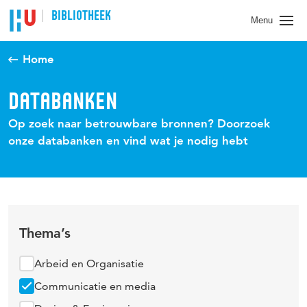
BIBLIOTHEEK
Menu
Home
DATABANKEN
Op zoek naar betrouwbare bronnen? Doorzoek
onze databanken en vind wat je nodig hebt
Thema’s
Arbeid en Organisatie
Communicatie en media