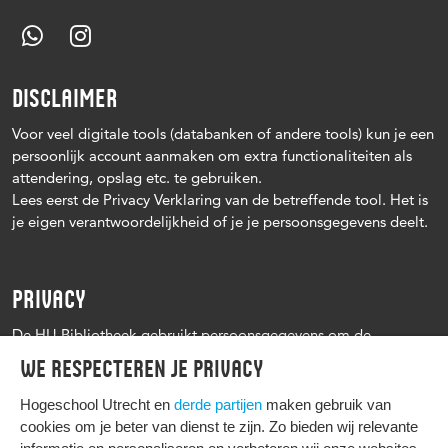
DISCLAIMER
Voor veel digitale tools (databanken of andere tools) kun je een
persoonlijk account aanmaken om extra functionaliteiten als
attendering, opslag etc. te gebruiken.
Lees eerst de Privacy Verklaring van de betreffende tool. Het is
je eigen verantwoordelijkheid of je je persoonsgegevens deelt.
PRIVACY
De HU Bibliotheek gebruikt persoonsgegevens om de
leenprocedure te kunnen uitvoeren, onder andere voor het
We respecteren je privacy
versturen van herinneringen en informatie over reserveringen.
Zie verder het
Privacy statement Hogeschool Utrecht
Hogeschool Utrecht en
derde partijen
maken gebruik van
cookies om je beter van dienst te zijn. Zo bieden wij relevante