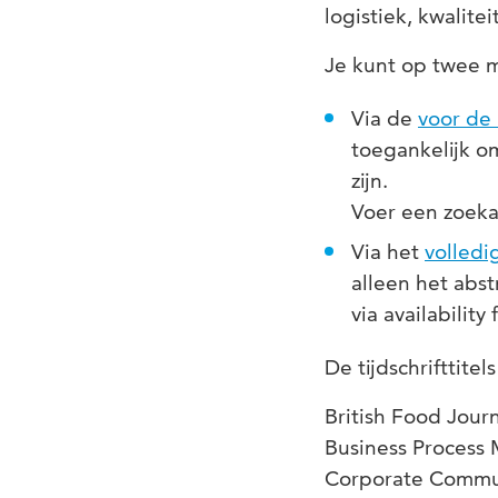
logistiek, kwalit
Je kunt op twee 
Via de
voor de 
toegankelijk o
zijn.
Voer een zoekac
Via het
volledi
alleen het abst
via availability
De tijdschrifttite
British Food Jour
Business Process
Corporate Communi