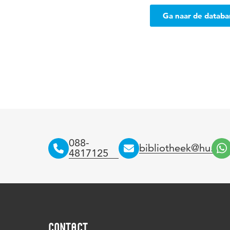
Ga naar de datab
088-
bibliotheek@hu.nl
4817125
CONTACT