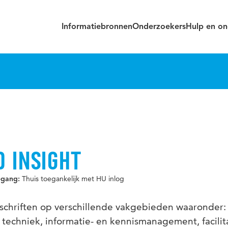
Informatiebronnen
Onderzoekers
Hulp en on
 INSIGHT
Thuis toegankelijk met HU inlog
egang:
jdschriften op verschillende vakgebieden waaronde
, techniek, informatie- en kennismanagement, facil