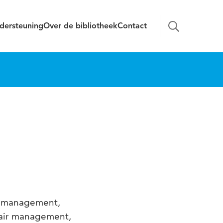
dersteuning
Over de bibliotheek
Contact
r: management,
itair management,