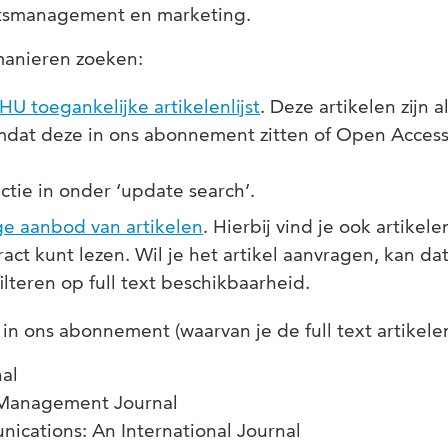
eitsmanagement en marketing.
manieren zoeken:
HU toegankelijke artikelenlijst
. Deze artikelen zijn a
mdat deze in ons abonnement zitten of Open Acces
tie in onder ‘update search’.
ge aanbod van artikelen
. Hierbij vind je ook artikel
ract kunt lezen. Wil je het artikel aanvragen, kan dat
 filteren op full text beschikbaarheid.
ls in ons abonnement (waarvan je de full text artikele
nal
 Management Journal
cations: An International Journal