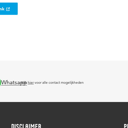
ank
Whatsapp
Klik
hier
voor alle contact mogelijkheden
DISCLAIMER
P