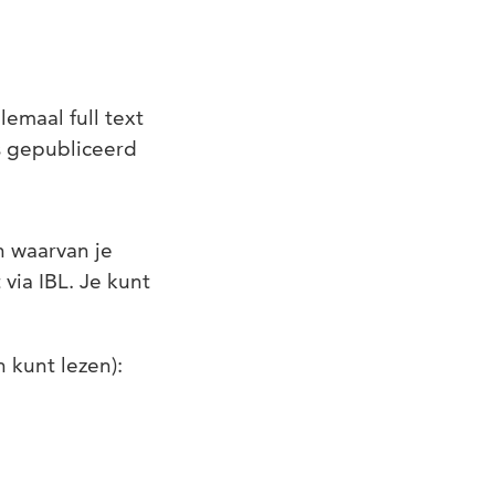
llemaal full text
s gepubliceerd
en waarvan je
 via IBL. Je kunt
n kunt lezen):