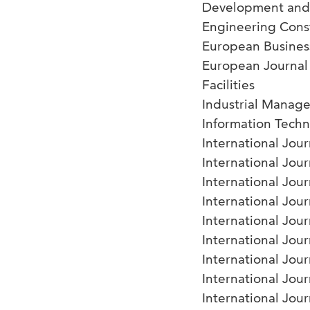
Development and 
Engineering Cons
European Busines
European Journal
Facilities
Industrial Manag
Information Tech
International Jo
International Jou
International Jou
International Jou
International Jou
International Jou
International Jo
International Jou
International Jou