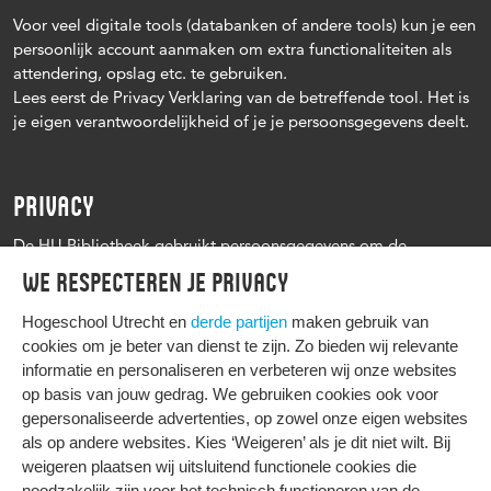
Voor veel digitale tools (databanken of andere tools) kun je een
persoonlijk account aanmaken om extra functionaliteiten als
attendering, opslag etc. te gebruiken.
Lees eerst de Privacy Verklaring van de betreffende tool. Het is
je eigen verantwoordelijkheid of je je persoonsgegevens deelt.
PRIVACY
De HU Bibliotheek gebruikt persoonsgegevens om de
leenprocedure te kunnen uitvoeren, onder andere voor het
We respecteren je privacy
versturen van herinneringen en informatie over reserveringen.
Zie verder het
Privacy statement Hogeschool Utrecht
Hogeschool Utrecht en
derde partijen
maken gebruik van
cookies om je beter van dienst te zijn. Zo bieden wij relevante
informatie en personaliseren en verbeteren wij onze websites
op basis van jouw gedrag. We gebruiken cookies ook voor
gepersonaliseerde advertenties, op zowel onze eigen websites
HIER KOMT ALLES SAMEN
als op andere websites. Kies ‘Weigeren’ als je dit niet wilt. Bij
weigeren plaatsen wij uitsluitend functionele cookies die
noodzakelijk zijn voor het technisch functioneren van de