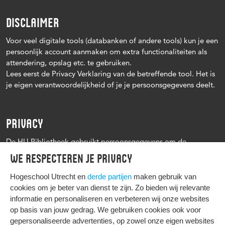
DISCLAIMER
Voor veel digitale tools (databanken of andere tools) kun je een
persoonlijk account aanmaken om extra functionaliteiten als
attendering, opslag etc. te gebruiken.
Lees eerst de Privacy Verklaring van de betreffende tool. Het is
je eigen verantwoordelijkheid of je je persoonsgegevens deelt.
PRIVACY
De HU Bibliotheek gebruikt persoonsgegevens om de
leenprocedure te kunnen uitvoeren, onder andere voor het
We respecteren je privacy
versturen van herinneringen en informatie over reserveringen.
Zie verder het
Privacy statement Hogeschool Utrecht
Hogeschool Utrecht en
derde partijen
maken gebruik van
cookies om je beter van dienst te zijn. Zo bieden wij relevante
informatie en personaliseren en verbeteren wij onze websites
op basis van jouw gedrag. We gebruiken cookies ook voor
gepersonaliseerde advertenties, op zowel onze eigen websites