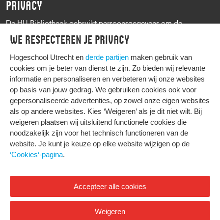
PRIVACY
De HU Bibliotheek gebruikt persoonsgegevens om de
leenprocedure te kunnen uitvoeren, onder andere voor het
We respecteren je privacy
versturen van herinneringen en informatie over reserveringen.
Zie verder het
Privacy statement Hogeschool Utrecht
Hogeschool Utrecht en
derde partijen
maken gebruik van
cookies om je beter van dienst te zijn. Zo bieden wij relevante
informatie en personaliseren en verbeteren wij onze websites
op basis van jouw gedrag. We gebruiken cookies ook voor
gepersonaliseerde advertenties, op zowel onze eigen websites
HIER KOMT ALLES SAMEN
als op andere websites. Kies ‘Weigeren’ als je dit niet wilt. Bij
weigeren plaatsen wij uitsluitend functionele cookies die
noodzakelijk zijn voor het technisch functioneren van de
Privacy
website. Je kunt je keuze op elke website wijzigen op de
Cookies
‘Cookies‘-pagina
.
Accepteer alle cookies
© 2026 Hogeschool Utrecht
Weigeren