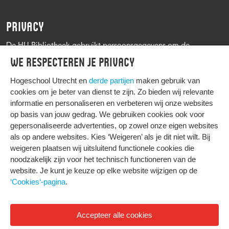
PRIVACY
De HU Bibliotheek gebruikt persoonsgegevens om de
leenprocedure te kunnen uitvoeren, onder andere voor het
We respecteren je privacy
versturen van herinneringen en informatie over reserveringen.
Zie verder het
Privacy statement Hogeschool Utrecht
Hogeschool Utrecht en
derde partijen
maken gebruik van
cookies om je beter van dienst te zijn. Zo bieden wij relevante
informatie en personaliseren en verbeteren wij onze websites
op basis van jouw gedrag. We gebruiken cookies ook voor
gepersonaliseerde advertenties, op zowel onze eigen websites
HIER KOMT ALLES SAMEN
als op andere websites. Kies ‘Weigeren’ als je dit niet wilt. Bij
weigeren plaatsen wij uitsluitend functionele cookies die
noodzakelijk zijn voor het technisch functioneren van de
Privacy
website. Je kunt je keuze op elke website wijzigen op de
Cookies
‘Cookies‘-pagina
.
Accepteer alle cookies