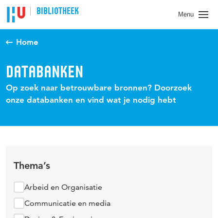
BIBLIOTHEEK
Menu
Home
DATABANKEN
Op zoek naar betrouwbare bronnen? Doorzoek
onze databanken en vind wat je nodig hebt
Thema’s
Arbeid en Organisatie
Communicatie en media