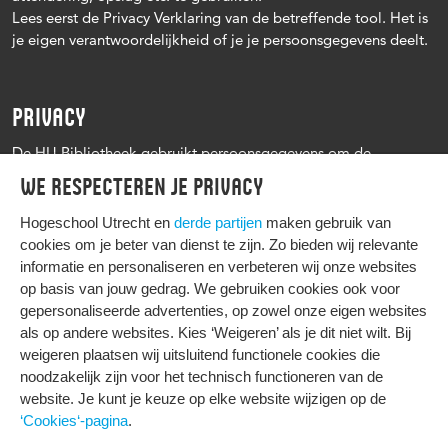
Lees eerst de Privacy Verklaring van de betreffende tool. Het is
je eigen verantwoordelijkheid of je je persoonsgegevens deelt.
PRIVACY
De HU Bibliotheek gebruikt persoonsgegevens om de
leenprocedure te kunnen uitvoeren, onder andere voor het
We respecteren je privacy
versturen van herinneringen en informatie over reserveringen.
Zie verder het
Privacy statement Hogeschool Utrecht
Hogeschool Utrecht en
derde partijen
maken gebruik van
cookies om je beter van dienst te zijn. Zo bieden wij relevante
informatie en personaliseren en verbeteren wij onze websites
op basis van jouw gedrag. We gebruiken cookies ook voor
gepersonaliseerde advertenties, op zowel onze eigen websites
HIER KOMT ALLES SAMEN
als op andere websites. Kies ‘Weigeren’ als je dit niet wilt. Bij
weigeren plaatsen wij uitsluitend functionele cookies die
noodzakelijk zijn voor het technisch functioneren van de
Privacy
website. Je kunt je keuze op elke website wijzigen op de
Cookies
‘Cookies‘-pagina
.