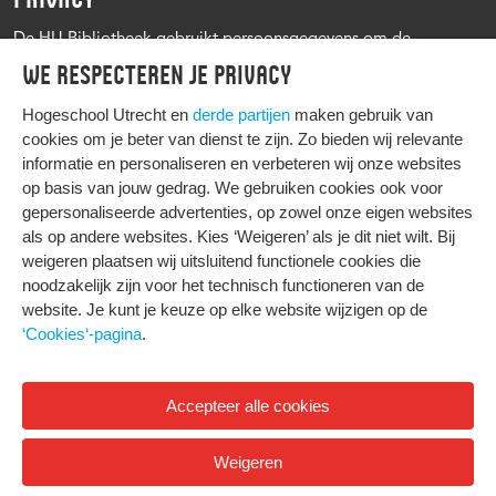
De HU Bibliotheek gebruikt persoonsgegevens om de
leenprocedure te kunnen uitvoeren, onder andere voor het
We respecteren je privacy
versturen van herinneringen en informatie over reserveringen.
Zie verder het
Privacy statement Hogeschool Utrecht
Hogeschool Utrecht en
derde partijen
maken gebruik van
cookies om je beter van dienst te zijn. Zo bieden wij relevante
informatie en personaliseren en verbeteren wij onze websites
op basis van jouw gedrag. We gebruiken cookies ook voor
gepersonaliseerde advertenties, op zowel onze eigen websites
HIER KOMT ALLES SAMEN
als op andere websites. Kies ‘Weigeren’ als je dit niet wilt. Bij
weigeren plaatsen wij uitsluitend functionele cookies die
noodzakelijk zijn voor het technisch functioneren van de
Privacy
website. Je kunt je keuze op elke website wijzigen op de
Cookies
‘Cookies‘-pagina
.
Accepteer alle cookies
© 2026 Hogeschool Utrecht
Weigeren