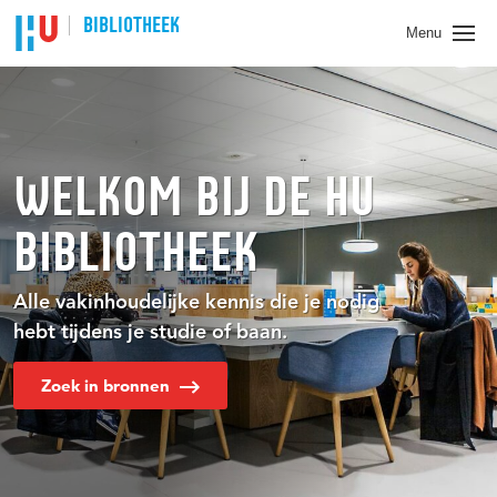
BIBLIOTHEEK
Menu
WELKOM BIJ DE HU
BIBLIOTHEEK
Alle vakinhoudelijke kennis die je nodig
hebt tijdens je studie of baan.
Zoek in bronnen