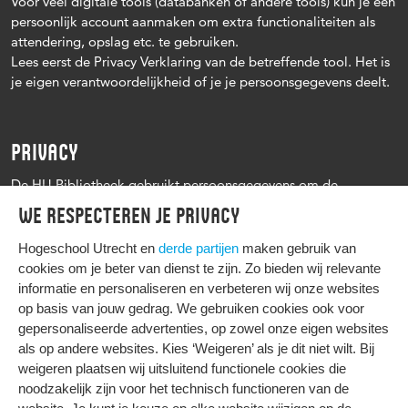
Voor veel digitale tools (databanken of andere tools) kun je een
persoonlijk account aanmaken om extra functionaliteiten als
attendering, opslag etc. te gebruiken.
Lees eerst de Privacy Verklaring van de betreffende tool. Het is
je eigen verantwoordelijkheid of je je persoonsgegevens deelt.
PRIVACY
De HU Bibliotheek gebruikt persoonsgegevens om de
leenprocedure te kunnen uitvoeren, onder andere voor het
We respecteren je privacy
versturen van herinneringen en informatie over reserveringen.
Zie verder het
Privacy statement Hogeschool Utrecht
Hogeschool Utrecht en
derde partijen
maken gebruik van
cookies om je beter van dienst te zijn. Zo bieden wij relevante
informatie en personaliseren en verbeteren wij onze websites
op basis van jouw gedrag. We gebruiken cookies ook voor
gepersonaliseerde advertenties, op zowel onze eigen websites
HIER KOMT ALLES SAMEN
als op andere websites. Kies ‘Weigeren’ als je dit niet wilt. Bij
weigeren plaatsen wij uitsluitend functionele cookies die
noodzakelijk zijn voor het technisch functioneren van de
Privacy