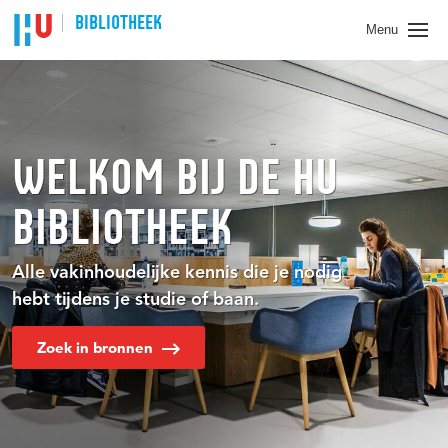
BIBLIOTHEEK
Menu
WELKOM BIJ DE HU
BIBLIOTHEEK
Alle vakinhoudelijke kennis die je nodig
hebt tijdens je studie of baan.
Zoek in bronnen