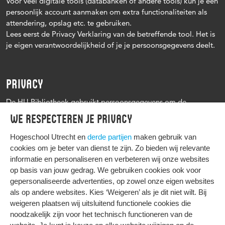
Voor veel digitale tools (databanken of andere tools) kun je een
persoonlijk account aanmaken om extra functionaliteiten als
attendering, opslag etc. te gebruiken.
Lees eerst de Privacy Verklaring van de betreffende tool. Het is
je eigen verantwoordelijkheid of je je persoonsgegevens deelt.
PRIVACY
De HU Bibliotheek gebruikt persoonsgegevens om de
leenprocedure te kunnen uitvoeren, onder andere voor het
We respecteren je privacy
versturen van herinneringen en informatie over reserveringen.
Zie verder het
Privacy statement Hogeschool Utrecht
Hogeschool Utrecht en
derde partijen
maken gebruik van
cookies om je beter van dienst te zijn. Zo bieden wij relevante
informatie en personaliseren en verbeteren wij onze websites
op basis van jouw gedrag. We gebruiken cookies ook voor
gepersonaliseerde advertenties, op zowel onze eigen websites
HIER KOMT ALLES SAMEN
als op andere websites. Kies ‘Weigeren’ als je dit niet wilt. Bij
weigeren plaatsen wij uitsluitend functionele cookies die
noodzakelijk zijn voor het technisch functioneren van de
Privacy