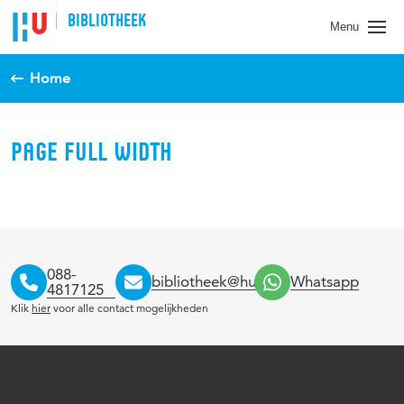
BIBLIOTHEEK
Menu
Home
PAGE FULL WIDTH
088-
bibliotheek@hu.nl
Whatsapp
4817125
Klik
hier
voor alle contact mogelijkheden