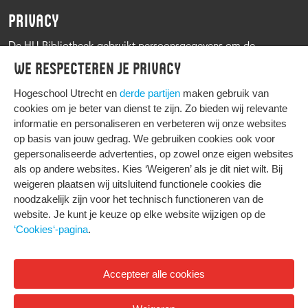
PRIVACY
De HU Bibliotheek gebruikt persoonsgegevens om de
leenprocedure te kunnen uitvoeren, onder andere voor het
We respecteren je privacy
versturen van herinneringen en informatie over reserveringen.
Zie verder het
Privacy statement Hogeschool Utrecht
Hogeschool Utrecht en
derde partijen
maken gebruik van
cookies om je beter van dienst te zijn. Zo bieden wij relevante
informatie en personaliseren en verbeteren wij onze websites
op basis van jouw gedrag. We gebruiken cookies ook voor
gepersonaliseerde advertenties, op zowel onze eigen websites
HIER KOMT ALLES SAMEN
als op andere websites. Kies ‘Weigeren’ als je dit niet wilt. Bij
weigeren plaatsen wij uitsluitend functionele cookies die
noodzakelijk zijn voor het technisch functioneren van de
Privacy
website. Je kunt je keuze op elke website wijzigen op de
Cookies
‘Cookies‘-pagina
.
Accepteer alle cookies
© 2026 Hogeschool Utrecht