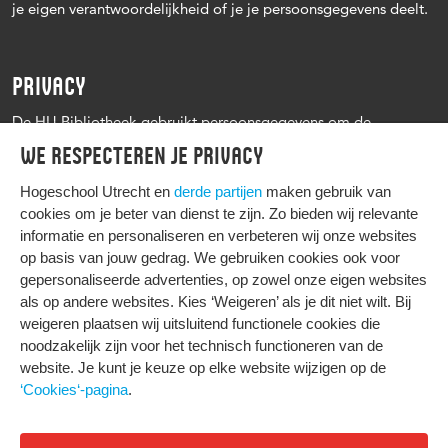
je eigen verantwoordelijkheid of je je persoonsgegevens deelt.
PRIVACY
De HU Bibliotheek gebruikt persoonsgegevens om de
leenprocedure te kunnen uitvoeren, onder andere voor het
We respecteren je privacy
versturen van herinneringen en informatie over reserveringen.
Zie verder het
Privacy statement Hogeschool Utrecht
Hogeschool Utrecht en
derde partijen
maken gebruik van
cookies om je beter van dienst te zijn. Zo bieden wij relevante
informatie en personaliseren en verbeteren wij onze websites
op basis van jouw gedrag. We gebruiken cookies ook voor
gepersonaliseerde advertenties, op zowel onze eigen websites
HIER KOMT ALLES SAMEN
als op andere websites. Kies ‘Weigeren’ als je dit niet wilt. Bij
weigeren plaatsen wij uitsluitend functionele cookies die
noodzakelijk zijn voor het technisch functioneren van de
Privacy
website. Je kunt je keuze op elke website wijzigen op de
Cookies
‘Cookies‘-pagina
.