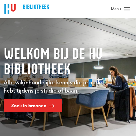
BIBLIOTHEEK
Menu
WELKOM BIJ DE HU
BIBLIOTHEEK
Alle vakinhoudelijke kennis die je nodig
hebt tijdens je studie of baan.
Zoek in bronnen