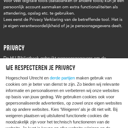
Voor veel digitale tools (databanken of andere tools) kun je een
persoonlijk account aanmaken om extra functionaliteiten als
attendering, opslag etc. te gebruiken.
Lees eerst de Privacy Verklaring van de betreffende tool. Het is
je eigen verantwoordelijkheid of je je persoonsgegevens deelt.
PRIVACY
De HU Bibliotheek gebruikt persoonsgegevens om de
leenprocedure te kunnen uitvoeren, onder andere voor het
We respecteren je privacy
versturen van herinneringen en informatie over reserveringen.
Zie verder het
Privacy statement Hogeschool Utrecht
Hogeschool Utrecht en
derde partijen
maken gebruik van
cookies om je beter van dienst te zijn. Zo bieden wij relevante
informatie en personaliseren en verbeteren wij onze websites
op basis van jouw gedrag. We gebruiken cookies ook voor
gepersonaliseerde advertenties, op zowel onze eigen websites
HIER KOMT ALLES SAMEN
als op andere websites. Kies ‘Weigeren’ als je dit niet wilt. Bij
weigeren plaatsen wij uitsluitend functionele cookies die
noodzakelijk zijn voor het technisch functioneren van de
Privacy