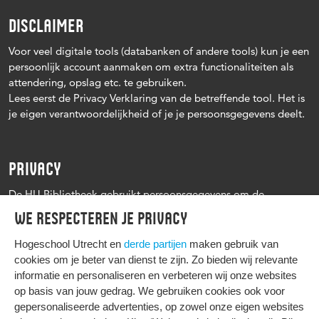
DISCLAIMER
Voor veel digitale tools (databanken of andere tools) kun je een
persoonlijk account aanmaken om extra functionaliteiten als
attendering, opslag etc. te gebruiken.
Lees eerst de Privacy Verklaring van de betreffende tool. Het is
je eigen verantwoordelijkheid of je je persoonsgegevens deelt.
PRIVACY
De HU Bibliotheek gebruikt persoonsgegevens om de
leenprocedure te kunnen uitvoeren, onder andere voor het
We respecteren je privacy
versturen van herinneringen en informatie over reserveringen.
Zie verder het
Privacy statement Hogeschool Utrecht
Hogeschool Utrecht en
derde partijen
maken gebruik van
cookies om je beter van dienst te zijn. Zo bieden wij relevante
informatie en personaliseren en verbeteren wij onze websites
op basis van jouw gedrag. We gebruiken cookies ook voor
gepersonaliseerde advertenties, op zowel onze eigen websites
HIER KOMT ALLES SAMEN