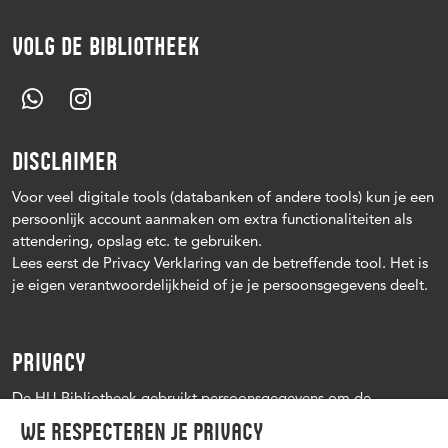
VOLG DE BIBLIOTHEEK
DISCLAIMER
Voor veel digitale tools (databanken of andere tools) kun je een
persoonlijk account aanmaken om extra functionaliteiten als
attendering, opslag etc. te gebruiken.
Lees eerst de Privacy Verklaring van de betreffende tool. Het is
je eigen verantwoordelijkheid of je je persoonsgegevens deelt.
PRIVACY
De HU Bibliotheek gebruikt persoonsgegevens om de
leenprocedure te kunnen uitvoeren, onder andere voor het
We respecteren je privacy
versturen van herinneringen en informatie over reserveringen.