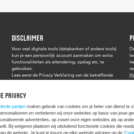
DISCLAIMER
P
Voor veel digitale tools (databanken of andere tools)
De
kun je een persoonlijk account aanmaken om extra
le
functionaliteiten als attendering, opslag etc. te
he
gebruiken.
re
Lees eerst de Privacy Verklaring van de betreffende
Ho
tool. Het is je eigen verantwoordelijkheid of je je
persoonsgegevens deelt.
e privacy
derde partijen
maken gebruik van cookies om je beter van dienst te zij
 personaliseren en verbeteren wij onze websites op basis van jouw g
onaliseerde advertenties, op zowel onze eigen websites als op ande
t wilt. Bij weigeren plaatsen wij uitsluitend functionele cookies die nood
HIER KOMT ALLES SAMEN
van de website. Je kunt je keuze op elke website wijzigen op de
‘Cook