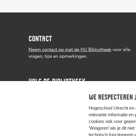
CONTACT
Neem contact op met de HU Bibliotheek
voor alle
vragen, tips en opmerkingen.
VOLG DE BIBLIOTHEEK
We respecteren j
Hogeschool Utrecht en
relevante informatie en
cookies ook voor gepers
‘Weigeren’ als je dit nie
technisch functioneren 