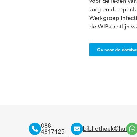
voor de leden van
zorg en de openb
Werkgroep Infecti
de WIP-richtlijn w
Ga naar de datab
088-
bibliotheek@hu.nl
4817125