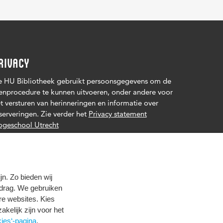
RIVACY
 HU Bibliotheek gebruikt persoonsgegevens om de
enprocedure te kunnen uitvoeren, onder andere voor
t versturen van herinneringen en informatie over
serveringen. Zie verder het
Privacy statement
geschool Utrecht
n. Zo bieden wij
edrag. We gebruiken
re websites. Kies
zakelijk zijn voor het
ies‘-pagina
.