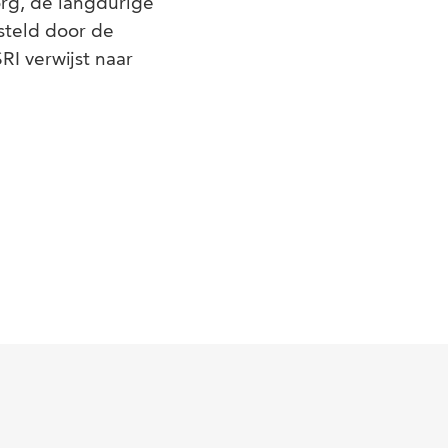
org, de langdurige
teld door de
RI verwijst naar