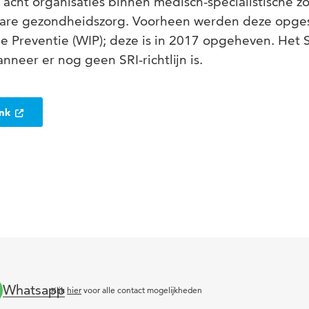
 acht organisaties binnen medisch-specialistische z
are gezondheidszorg. Voorheen werden deze opges
e Preventie (WIP); deze is in 2017 opgeheven. Het S
anneer er nog geen SRI-richtlijn is.
ank
Whatsapp
Klik
hier
voor alle contact mogelijkheden