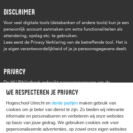
DISCLAIMER
Voor veel digitale tools (databanken of andere tools) kun je een
persoonlijk account aanmaken om extra functionaliteiten als
attendering, opslag etc. te gebruiken.
Lees eerst de Privacy Verklaring van de betreffende tool. Het is
je eigen verantwoordelijkheid of je je persoonsgegevens deelt.
PRIVACY
De HU Bibliotheek gebruikt persoonsgegevens om de
leenprocedure te kunnen uitvoeren, onder andere voor het
We respecteren je privacy
versturen van herinneringen en informatie over reserveringen.
Zie verder het
Privacy statement Hogeschool Utrecht
Hogeschool Utrecht en
derde partijen
maken gebruik van
cookies om je beter van dienst te zijn. Zo bieden wij relevante
informatie en personaliseren en verbeteren wij onze websites
op basis van jouw gedrag. We gebruiken cookies ook voor
gepersonaliseerde advertenties, op zowel onze eigen websites
HIER KOMT ALLES SAMEN