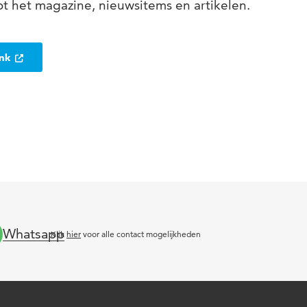
t het magazine, nieuwsitems en artikelen.
ank
Whatsapp
Klik
hier
voor alle contact mogelijkheden