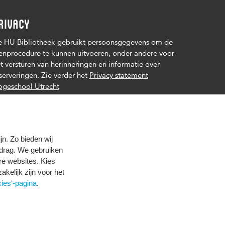
RIVACY
 HU Bibliotheek gebruikt persoonsgegevens om de
enprocedure te kunnen uitvoeren, onder andere voor
t versturen van herinneringen en informatie over
serveringen. Zie verder het
Privacy statement
geschool Utrecht
n. Zo bieden wij
edrag. We gebruiken
re websites. Kies
zakelijk zijn voor het
ies‘-pagina
.
Privacy
Cookies
© 2026 Hogeschool Utrecht