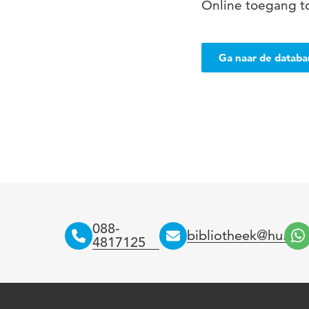
Online toegang to
Ga naar de datab
088-
bibliotheek@hu.nl
4817125