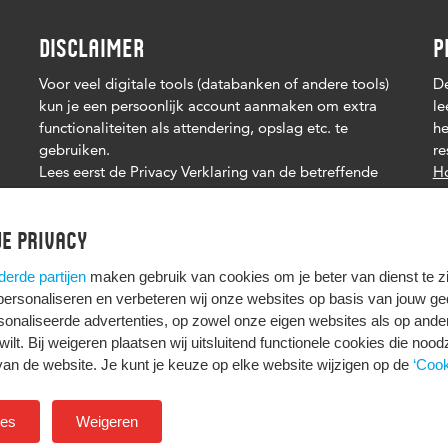
DISCLAIMER
P
Voor veel digitale tools (databanken of andere tools)
De
kun je een persoonlijk account aanmaken om extra
le
functionaliteiten als attendering, opslag etc. te
he
gebruiken.
re
Lees eerst de Privacy Verklaring van de betreffende
Ho
tool. Het is je eigen verantwoordelijkheid of je je
persoonsgegevens deelt.
e privacy
derde partijen
maken gebruik van cookies om je beter van dienst te zij
 personaliseren en verbeteren wij onze websites op basis van jouw g
onaliseerde advertenties, op zowel onze eigen websites als op ande
t wilt. Bij weigeren plaatsen wij uitsluitend functionele cookies die nood
HIER KOMT ALLES SAMEN
van de website. Je kunt je keuze op elke website wijzigen op de
‘Cook
ies
Weigeren