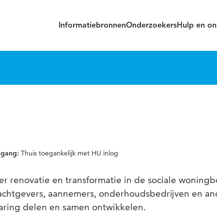
Informatiebronnen
Onderzoekers
Hulp en on
Thuis toegankelijk met HU inlog
egang:
r renovatie en transformatie in de sociale woning
achtgevers, aannemers, onderhoudsbedrijven en and
aring delen en samen ontwikkelen.