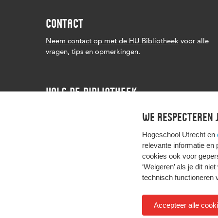
CONTACT
Neem contact op met de HU Bibliotheek
voor alle
vragen, tips en opmerkingen.
VOLG DE BIBLIOTHEEK
We respecteren j
Hogeschool Utrecht en
relevante informatie en
cookies ook voor gepers
‘Weigeren’ als je dit nie
technisch functioneren 
Accepteer alle cook