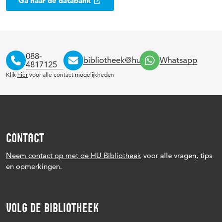
Ga naar de databank
088-
bibliotheek@hu.nl
Whatsapp
4817125
Klik
hier
voor alle contact mogelijkheden
CONTACT
Neem contact op met de HU Bibliotheek
voor alle vragen, tips
en opmerkingen.
VOLG DE BIBLIOTHEEK