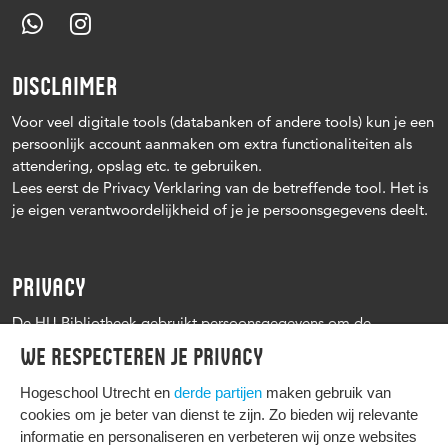
DISCLAIMER
Voor veel digitale tools (databanken of andere tools) kun je een
persoonlijk account aanmaken om extra functionaliteiten als
attendering, opslag etc. te gebruiken.
Lees eerst de Privacy Verklaring van de betreffende tool. Het is
je eigen verantwoordelijkheid of je je persoonsgegevens deelt.
PRIVACY
De HU Bibliotheek gebruikt persoonsgegevens om de
leenprocedure te kunnen uitvoeren, onder andere voor het
We respecteren je privacy
versturen van herinneringen en informatie over reserveringen.
Zie verder het
Privacy statement Hogeschool Utrecht
Hogeschool Utrecht en
derde partijen
maken gebruik van
cookies om je beter van dienst te zijn. Zo bieden wij relevante
informatie en personaliseren en verbeteren wij onze websites