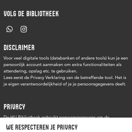
VOLG DE BIBLIOTHEEK
DISCLAIMER
Voor veel digitale tools (databanken of andere tools) kun je een
persoonlijk account aanmaken om extra functionaliteiten als
attendering, opslag etc. te gebruiken.
Lees eerst de Privacy Verklaring van de betreffende tool. Het is
je eigen verantwoordelijkheid of je je persoonsgegevens deelt.
PRIVACY
De HU Bibliotheek gebruikt persoonsgegevens om de
leenprocedure te kunnen uitvoeren, onder andere voor het
We respecteren je privacy
versturen van herinneringen en informatie over reserveringen.