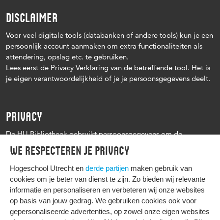
DISCLAIMER
Voor veel digitale tools (databanken of andere tools) kun je een
persoonlijk account aanmaken om extra functionaliteiten als
attendering, opslag etc. te gebruiken.
Lees eerst de Privacy Verklaring van de betreffende tool. Het is
je eigen verantwoordelijkheid of je je persoonsgegevens deelt.
PRIVACY
De HU Bibliotheek gebruikt persoonsgegevens om de
leenprocedure te kunnen uitvoeren, onder andere voor het
We respecteren je privacy
versturen van herinneringen en informatie over reserveringen.
Zie verder het
Privacy statement Hogeschool Utrecht
Hogeschool Utrecht en
derde partijen
maken gebruik van
cookies om je beter van dienst te zijn. Zo bieden wij relevante
informatie en personaliseren en verbeteren wij onze websites
op basis van jouw gedrag. We gebruiken cookies ook voor
gepersonaliseerde advertenties, op zowel onze eigen websites
HIER KOMT ALLES SAMEN