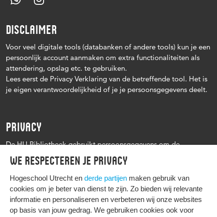
DISCLAIMER
Voor veel digitale tools (databanken of andere tools) kun je een
persoonlijk account aanmaken om extra functionaliteiten als
attendering, opslag etc. te gebruiken.
Lees eerst de Privacy Verklaring van de betreffende tool. Het is
je eigen verantwoordelijkheid of je je persoonsgegevens deelt.
PRIVACY
De HU Bibliotheek gebruikt persoonsgegevens om de
leenprocedure te kunnen uitvoeren, onder andere voor het
We respecteren je privacy
versturen van herinneringen en informatie over reserveringen.
Zie verder het
Privacy statement Hogeschool Utrecht
Hogeschool Utrecht en
derde partijen
maken gebruik van
cookies om je beter van dienst te zijn. Zo bieden wij relevante
informatie en personaliseren en verbeteren wij onze websites
op basis van jouw gedrag. We gebruiken cookies ook voor