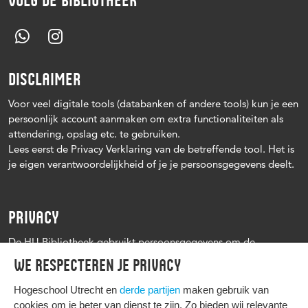
VOLG DE BIBLIOTHEEK
DISCLAIMER
Voor veel digitale tools (databanken of andere tools) kun je een
persoonlijk account aanmaken om extra functionaliteiten als
attendering, opslag etc. te gebruiken.
Lees eerst de Privacy Verklaring van de betreffende tool. Het is
je eigen verantwoordelijkheid of je je persoonsgegevens deelt.
PRIVACY
De HU Bibliotheek gebruikt persoonsgegevens om de
leenprocedure te kunnen uitvoeren, onder andere voor het
We respecteren je privacy
versturen van herinneringen en informatie over reserveringen.
Zie verder het
Privacy statement Hogeschool Utrecht
Hogeschool Utrecht en
derde partijen
maken gebruik van
cookies om je beter van dienst te zijn. Zo bieden wij relevante