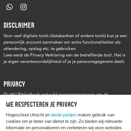
DISCLAIMER
Voor veel digitale tools (databanken of andere tools) kun je een
persoonlijk account aanmaken om extra functionaliteiten als
attendering, opslag etc. te gebruiken.
Lees eerst de Privacy Verklaring van de betreffende tool. Het is
je eigen verantwoordelijkheid of je je persoonsgegevens deelt.
PRIVACY
De HU Bibliotheek gebruikt persoonsgegevens om de
leenprocedure te kunnen uitvoeren, onder andere voor het
We respecteren je privacy
versturen van herinneringen en informatie over reserveringen.
Zie verder het
Privacy statement Hogeschool Utrecht
Hogeschool Utrecht en
derde partijen
maken gebruik van
cookies om je beter van dienst te zijn. Zo bieden wij relevante
informatie en personaliseren en verbeteren wij onze websites