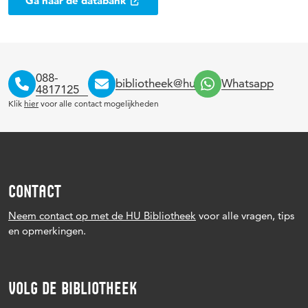
Ga naar de databank
088-
bibliotheek@hu.nl
Whatsapp
4817125
Klik
hier
voor alle contact mogelijkheden
CONTACT
Neem contact op met de HU Bibliotheek
voor alle vragen, tips
en opmerkingen.
VOLG DE BIBLIOTHEEK