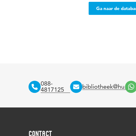
Ga naar de datab
088-
bibliotheek@hu.nl
4817125
CONTACT