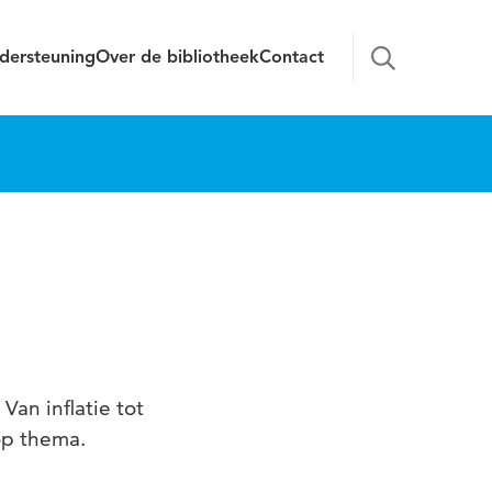
dersteuning
Over de bibliotheek
Contact
an inflatie tot
op thema.