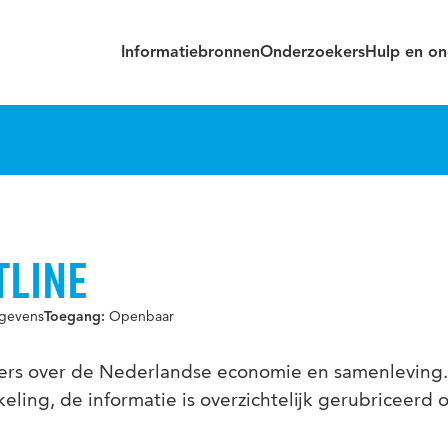
Informatiebronnen
Onderzoekers
Hulp en on
TLINE
egevens
Openbaar
Toegang:
jfers over de Nederlandse economie en samenleving. V
eling, de informatie is overzichtelijk gerubriceerd 