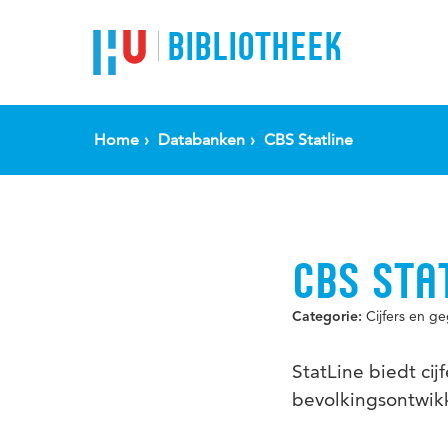
BIBLIOTHEEK
Home
Databanken
CBS Statline
CBS STA
Cijfers en g
Categorie:
StatLine biedt ci
bevolkingsontwikk