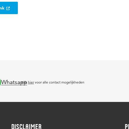
ank
Whatsapp
Klik
hier
voor alle contact mogelijkheden
DISCLAIMER
P