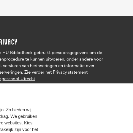
RIVACY
 HU Bibliotheek gebruikt persoonsgegevens om de
enprocedure te kunnen uitvoeren, onder andere voor
t versturen van herinneringen en informatie over
serveringen. Zie verder het
Privacy statement
geschool Utrecht
n. Zo bieden wij
edrag. We gebruiken
re websites. Kies
zakelijk zijn voor het