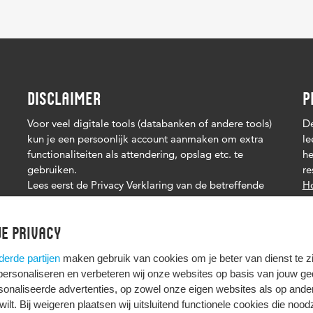
DISCLAIMER
P
Voor veel digitale tools (databanken of andere tools)
De
kun je een persoonlijk account aanmaken om extra
le
functionaliteiten als attendering, opslag etc. te
he
gebruiken.
re
Lees eerst de Privacy Verklaring van de betreffende
Ho
tool. Het is je eigen verantwoordelijkheid of je je
persoonsgegevens deelt.
e privacy
derde partijen
maken gebruik van cookies om je beter van dienst te zij
 personaliseren en verbeteren wij onze websites op basis van jouw g
onaliseerde advertenties, op zowel onze eigen websites als op ande
t wilt. Bij weigeren plaatsen wij uitsluitend functionele cookies die nood