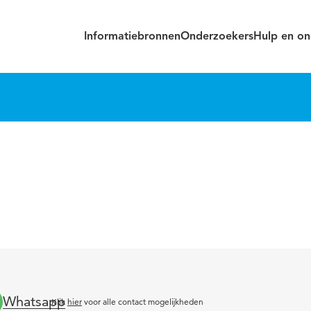
Informatiebronnen
Onderzoekers
Hulp en on
Whatsapp
Klik
hier
voor alle contact mogelijkheden