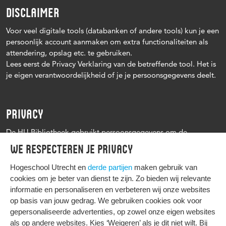
DISCLAIMER
Voor veel digitale tools (databanken of andere tools) kun je een
persoonlijk account aanmaken om extra functionaliteiten als
attendering, opslag etc. te gebruiken.
Lees eerst de Privacy Verklaring van de betreffende tool. Het is
je eigen verantwoordelijkheid of je je persoonsgegevens deelt.
PRIVACY
De HU Bibliotheek gebruikt persoonsgegevens om de
leenprocedure te kunnen uitvoeren, onder andere voor het
We respecteren je privacy
versturen van herinneringen en informatie over reserveringen.
Zie verder het
Privacy statement Hogeschool Utrecht
Hogeschool Utrecht en
derde partijen
maken gebruik van
cookies om je beter van dienst te zijn. Zo bieden wij relevante
informatie en personaliseren en verbeteren wij onze websites
op basis van jouw gedrag. We gebruiken cookies ook voor
gepersonaliseerde advertenties, op zowel onze eigen websites
HIER KOMT ALLES SAMEN
als op andere websites. Kies ‘Weigeren’ als je dit niet wilt. Bij