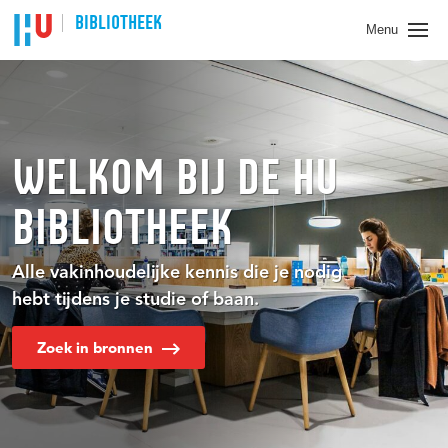
BIBLIOTHEEK
Menu
WELKOM BIJ DE HU
BIBLIOTHEEK
Alle vakinhoudelijke kennis die je nodig
hebt tijdens je studie of baan.
Zoek in bronnen