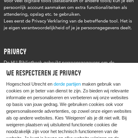
Voor veel digitale tools (databanken of andere tools) kun je een
persoonlijk account aanmaken om extra functionaliteiten als
attendering, opslag etc. te gebruiken.
Lees eerst de Privacy Verklaring van de betreffende tool. Het is
je eigen verantwoordelijkheid of je je persoonsgegevens deelt.
PRIVACY
De HU Bibliotheek gebruikt persoonsgegevens om de
leenprocedure te kunnen uitvoeren, onder andere voor het
We respecteren je privacy
versturen van herinneringen en informatie over reserveringen.
Zie verder het
Privacy statement Hogeschool Utrecht
Hogeschool Utrecht en
derde partijen
maken gebruik van
cookies om je beter van dienst te zijn. Zo bieden wij relevante
informatie en personaliseren en verbeteren wij onze websites
op basis van jouw gedrag. We gebruiken cookies ook voor
gepersonaliseerde advertenties, op zowel onze eigen websites
HIER KOMT ALLES SAMEN
als op andere websites. Kies ‘Weigeren’ als je dit niet wilt. Bij
weigeren plaatsen wij uitsluitend functionele cookies die
noodzakelijk zijn voor het technisch functioneren van de
Privacy